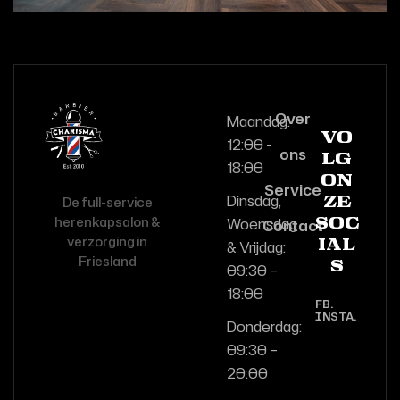
Over
Maandag:
Vo
12:00 -
ons
lg
18:00
on
Service
Dinsdag,
De full-service
ze
herenkapsalon &
Woensdag
Contact
soc
verzorging in
& Vrijdag:
ial
Friesland
s
09:30 –
18:00
FB.
INSTA.
Donderdag:
09:30 –
20:00