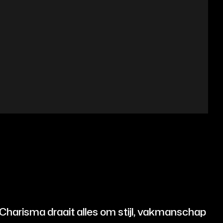
knipbeurt voor jonge heren. We zorgen dat het een
et een kapsel dat past bij hun leeftijd én
r Charisma draait alles om stijl, vakmanschap