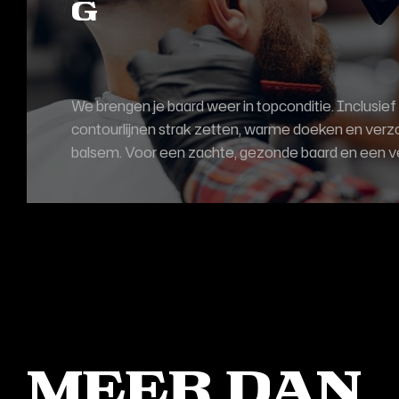
g
We brengen je baard weer in topconditie. Inclusief
contourlijnen strak zetten, warme doeken en verzo
balsem. Voor een zachte, gezonde baard en een ver
Meer dan