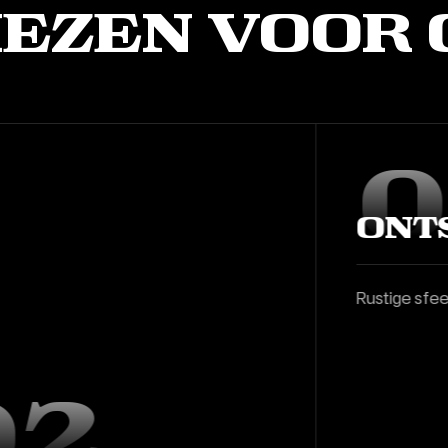
ezen voor 
01
Vakmanschap
Klassieke barbiertechniek met moderne stijl.