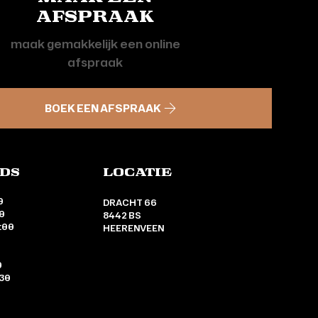
afspraak
maak gemakkelijk een online
afspraak
BOEK EEN AFSPRAAK
jds
locatie
0
DRACHT 66
00
8442 BS
:00
HEERENVEEN
0
:30