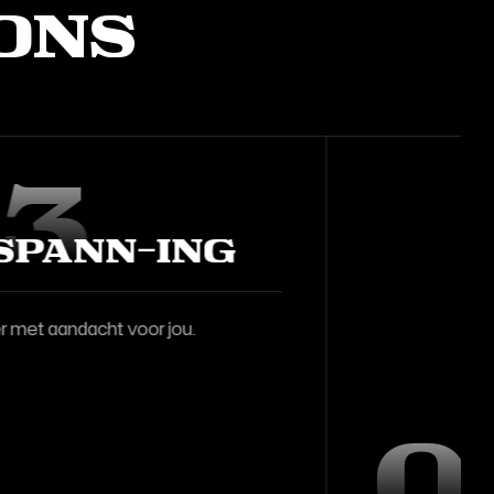
ons
02