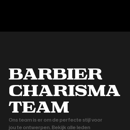
Barbier
Charisma
team
Ons team is er om de perfecte stijl voor
jou te ontwerpen. Bekijk alle leden