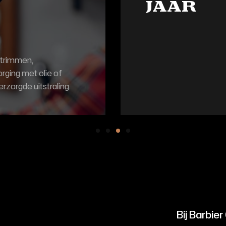
jaar
 trimmen,
Rustige en geduldige 
rging met olie of
prettige ervaring is, m
zorgde uitstraling.
persoonlijkheid.
Bij Barbie