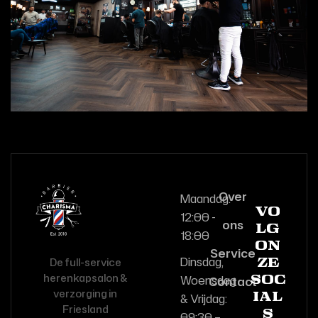
Over
Maandag:
Vo
12:00 -
ons
lg
18:00
on
Service
Dinsdag,
De full-service
ze
herenkapsalon &
Woensdag
Contact
soc
verzorging in
& Vrijdag:
ial
Friesland
s
09:30 –