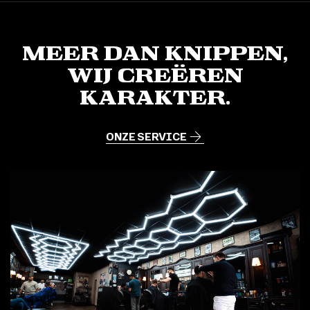
T
E
R
Meer dan knippen,
N
Wij creëren
A
T
karakter.
I
V
ONZE SERVICE
E
: