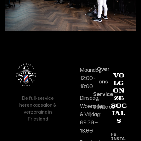
Over
Maandag:
Vo
12:00 -
ons
lg
18:00
on
Service
Dinsdag,
De full-service
ze
herenkapsalon &
Woensdag
Contact
soc
verzorging in
& Vrijdag:
ial
Friesland
s
09:30 –
18:00
FB.
INSTA.