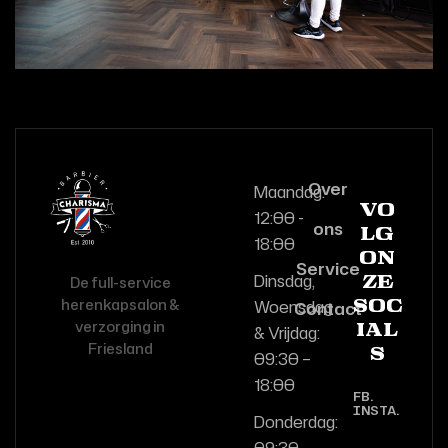
Over
Maandag:
Vo
12:00 -
ons
lg
18:00
on
Service
Dinsdag,
De full-service
ze
herenkapsalon &
Woensdag
Contact
soc
verzorging in
& Vrijdag:
ial
Friesland
s
09:30 –
18:00
FB.
INSTA.
Donderdag: