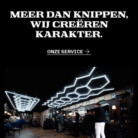
v
e
:
Meer dan knippen,
Wij creëren
karakter.
ONZE SERVICE