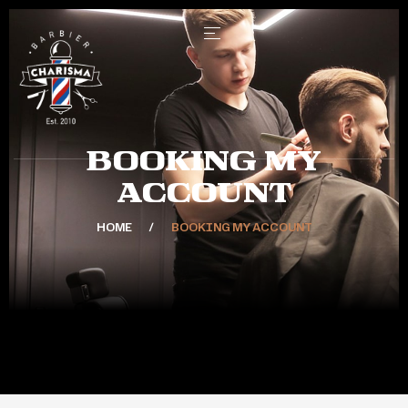
Booking My
Account
HOME
BOOKING MY ACCOUNT