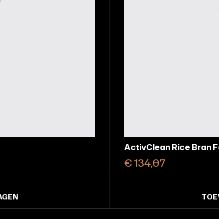
AHA Refining
€
108,65
WINKELWAGEN