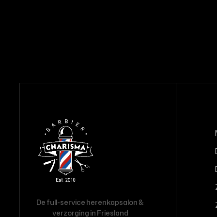
De full-service herenkapsalon &
verzorging in Friesland