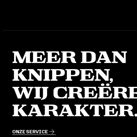
Meer dan
knippen,
Wij creër
karakter
ONZE SERVICE