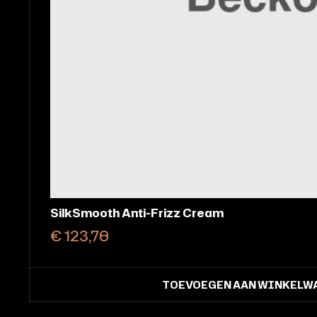
SmoothScalp Clarifying Shampoo
€
169,30
TOEVOEGEN AAN 