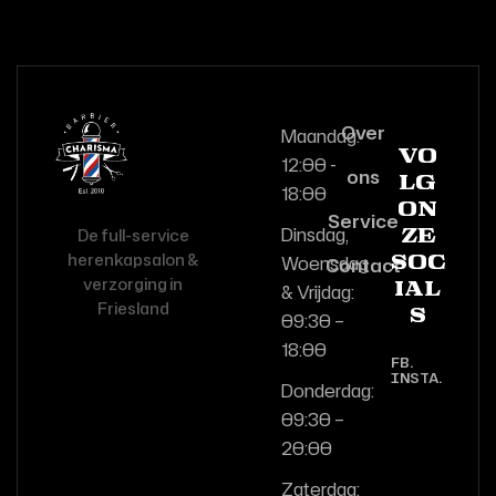
Over
Maandag:
Vo
12:00 -
ons
lg
18:00
on
Service
Dinsdag,
De full-service
ze
herenkapsalon &
Woensdag
Contact
soc
verzorging in
& Vrijdag:
ial
Friesland
s
09:30 –
18:00
FB.
INSTA.
Donderdag:
09:30 –
20:00
Zaterdag: