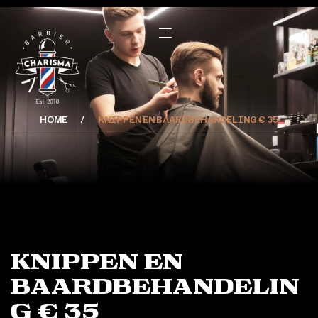
HOME
KNIPPEN EN BAARDBEHANDELING € 35
knippen en
baardbehandelin
g € 35