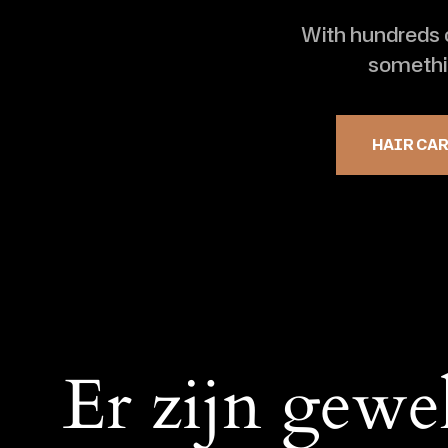
With hundreds o
somethin
FACE & BODY
KITS & GIFTS
HAIR CA
Er zijn gewe