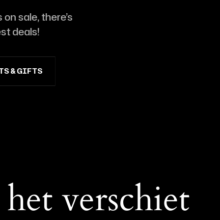
on sale, there’s
st deals!
TS & GIFTS
HAIR CARE
SHAVE & BEARD
het verschiet