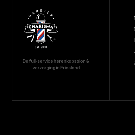
De full-service herenkapsalon &
verzorging in Friesland