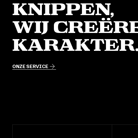
knippen,
Wij creër
karakter
ONZE SERVICE