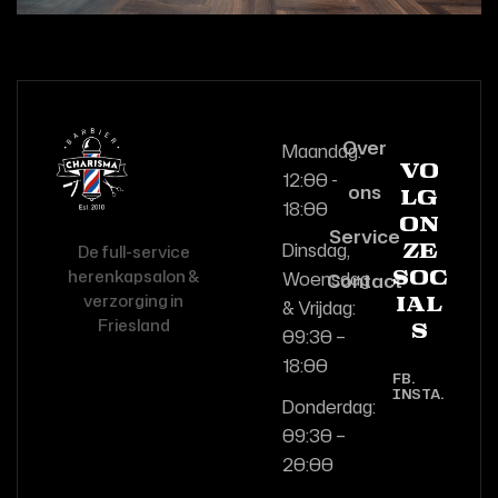
Over
Maandag:
Vo
12:00 -
ons
lg
18:00
on
Service
Dinsdag,
De full-service
ze
herenkapsalon &
Woensdag
Contact
soc
verzorging in
& Vrijdag:
ial
Friesland
s
09:30 –
18:00
FB.
INSTA.
Donderdag:
09:30 –
20:00