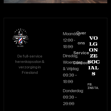
Over
Maandag:
Vo
12:00 -
ons
lg
18:00
on
Service
Dinsdag,
De full-service
ze
herenkapsalon &
Woensdag
Contact
soc
verzorging in
& Vrijdag:
ial
Friesland
s
09:30 –
18:00
FB.
INSTA.
Donderdag:
09:30 –
20:00